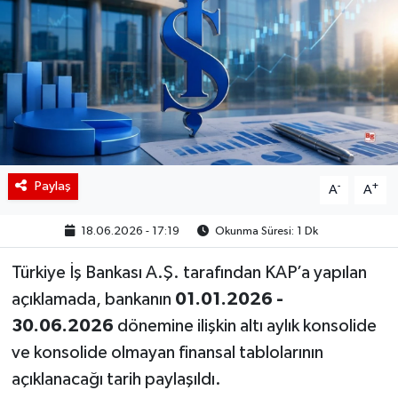
BIST 100 Isı Haritası
Coin Isı Haritası
Ekonomik Takvim
Kiripto Para Piyasası
Paylaş
-
+
A
A
Gizlilik Sözleşmesi
18.06.2026 - 17:19
Okunma Süresi: 1 Dk
Hakkımızda
Türkiye İş Bankası A.Ş. tarafından KAP’a yapılan
açıklamada, bankanın
01.01.2026 -
İletişim
30.06.2026
dönemine ilişkin altı aylık konsolide
ve konsolide olmayan finansal tablolarının
açıklanacağı tarih paylaşıldı.