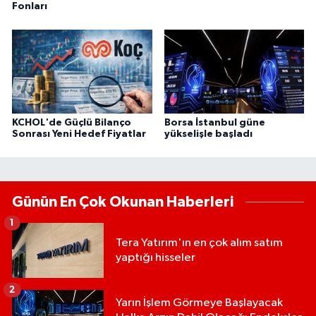
Fonları
KCHOL'de Güçlü Bilanço
Borsa İstanbul güne
Sonrası Yeni Hedef Fiyatlar
yükselişle başladı
Günün En Çok Okunan Haberleri
1
Tera Yatırım'ın en çok alım satım
yaptığı hisseler
2
Yarın İşlem Görmeye Başlayacak