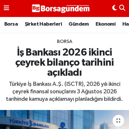
Borsa
Borsa
Şirket Haberleri
Gündem
Ekonomi
Ha
Ekonomi
BORSA
İş Bankası 2026 ikinci
Emtia
çeyrek bilanço tarihini
Galeri
açıkladı
Gündem
Türkiye İş Bankası A.Ş. (ISCTR), 2026 yılı ikinci
çeyrek finansal sonuçlarını 3 Ağustos 2026
Bitcoin
tarihinde kamuya açıklamayı planladığını bildirdi.
Şirket Haberleri
Borsa Gundem