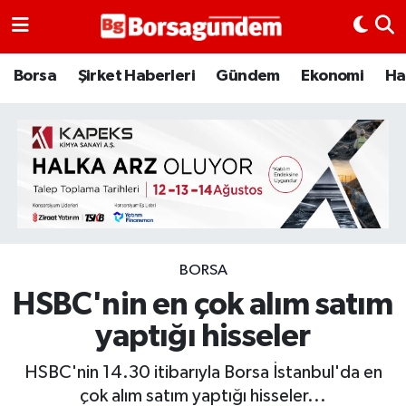
Borsa
Borsa
Şirket Haberleri
Gündem
Ekonomi
Ha
Ekonomi
Emtia
Galeri
Gündem
BORSA
HSBC'nin en çok alım satım
Bitcoin
yaptığı hisseler
Şirket Haberleri
HSBC'nin 14.30 itibarıyla Borsa İstanbul'da en
Borsa Gundem
çok alım satım yaptığı hisseler...