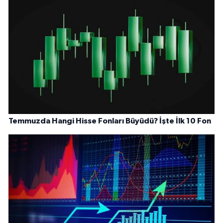
Temmuzda Hangi Hisse Fonları Büyüdü? İşte İlk 10 Fon