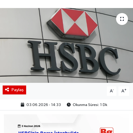
BIST 100 Isı Haritası
Coin Isı Haritası
Ekonomik Takvim
Kiripto Para Piyasası
Gizlilik Sözleşmesi
Hakkımızda
Paylaş
-
+
A
A
İletişim
03.06.2026 - 14:33
Okunma Süresi: 1 Dk