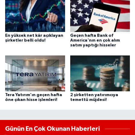
En yüksek net kâr açıklayan
Geçen hafta Bank of
şirketler belli oldu!
America'nın en çok alım
satım yaptığı hisseler
Tera Yatırım’ın geçen hafta
2 şirketten yatırımcıya
öne çıkan hisse işlemleri!
temettü müjdesi!
Günün En Çok Okunan Haberleri