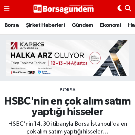
Borsa
Borsa
Şirket Haberleri
Gündem
Ekonomi
Ha
Ekonomi
Emtia
Galeri
Gündem
BORSA
HSBC'nin en çok alım satım
Bitcoin
yaptığı hisseler
Şirket Haberleri
HSBC'nin 14.30 itibarıyla Borsa İstanbul'da en
Borsa Gundem
çok alım satım yaptığı hisseler...