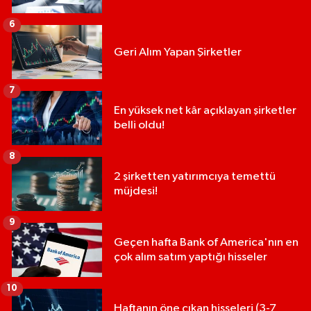
6
Geri Alım Yapan Şirketler
7
En yüksek net kâr açıklayan şirketler
belli oldu!
8
2 şirketten yatırımcıya temettü
müjdesi!
9
Geçen hafta Bank of America'nın en
çok alım satım yaptığı hisseler
10
Haftanın öne çıkan hisseleri (3-7