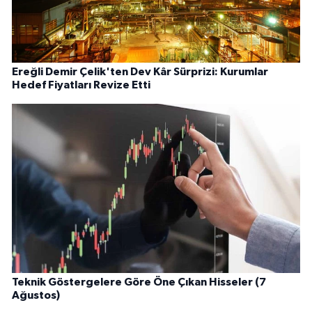
Ereğli Demir Çelik'ten Dev Kâr Sürprizi: Kurumlar
Hedef Fiyatları Revize Etti
Teknik Göstergelere Göre Öne Çıkan Hisseler (7
Ağustos)