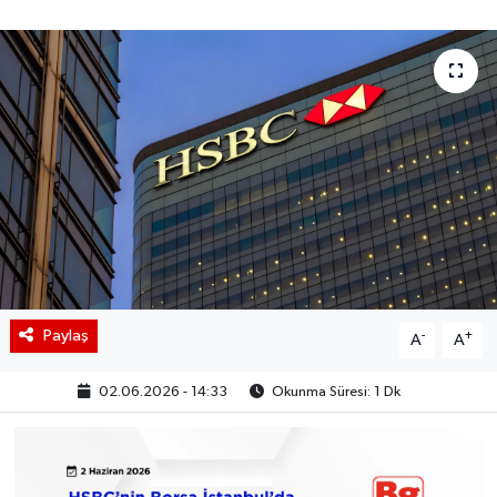
BIST 100 Isı Haritası
Coin Isı Haritası
Ekonomik Takvim
Kiripto Para Piyasası
Gizlilik Sözleşmesi
Hakkımızda
Paylaş
-
+
A
A
İletişim
02.06.2026 - 14:33
Okunma Süresi: 1 Dk