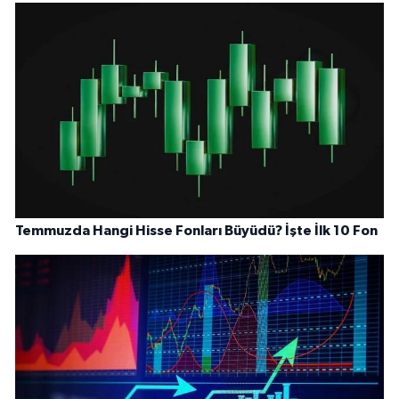
Temmuzda Hangi Hisse Fonları Büyüdü? İşte İlk 10 Fon