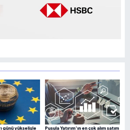
ı günü yükselişle
Pusula Yatırım'ın en çok alım satım