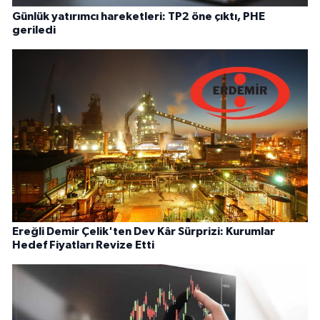
Günlük yatırımcı hareketleri: TP2 öne çıktı, PHE
geriledi
Ereğli Demir Çelik'ten Dev Kâr Sürprizi: Kurumlar
Hedef Fiyatları Revize Etti