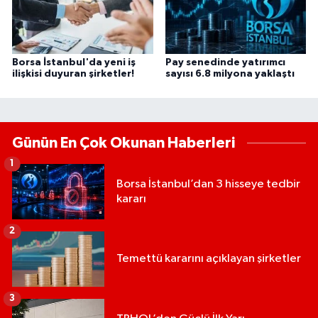
Borsa İstanbul'da yeni iş
Pay senedinde yatırımcı
ilişkisi duyuran şirketler!
sayısı 6.8 milyona yaklaştı
Günün En Çok Okunan Haberleri
1
Borsa İstanbul’dan 3 hisseye tedbir
kararı
2
Temettü kararını açıklayan şirketler
3