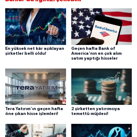
En yüksek net kâr açıklayan
Geçen hafta Bank of
şirketler belli oldu!
America'nın en çok alım
satım yaptığı hisseler
Tera Yatırım’ın geçen hafta
2 şirketten yatırımcıya
öne çıkan hisse işlemleri!
temettü müjdesi!