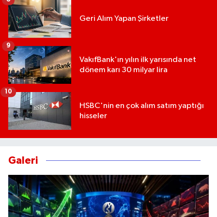
Geri Alım Yapan Şirketler
9
VakıfBank'ın yılın ilk yarısında net
dönem karı 30 milyar lira
10
HSBC'nin en çok alım satım yaptığı
hisseler
Galeri