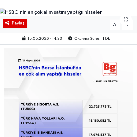
BIST 100 Isı Haritası
Paylaş
-
+
A
A
Coin Isı Haritası
15.05.2026 - 14:33
Okunma Süresi: 1 Dk
Ekonomik Takvim
Kiripto Para Piyasası
Gizlilik Sözleşmesi
Hakkımızda
İletişim