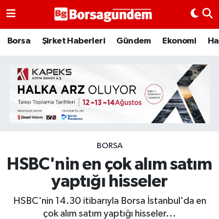
Borsa
Borsa
Şirket Haberleri
Gündem
Ekonomi
Ha
Ekonomi
Emtia
Galeri
Gündem
BORSA
HSBC'nin en çok alım satım
Bitcoin
yaptığı hisseler
Şirket Haberleri
HSBC'nin 14.30 itibarıyla Borsa İstanbul'da en
Borsa Gundem
çok alım satım yaptığı hisseler...