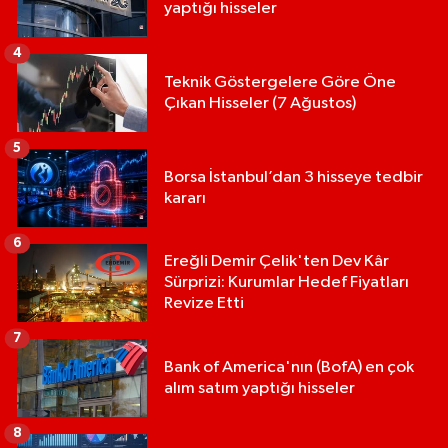
yaptığı hisseler
4
Teknik Göstergelere Göre Öne
Çıkan Hisseler (7 Ağustos)
5
Borsa İstanbul’dan 3 hisseye tedbir
kararı
6
Ereğli Demir Çelik'ten Dev Kâr
Sürprizi: Kurumlar Hedef Fiyatları
Revize Etti
7
Bank of America'nın (BofA) en çok
alım satım yaptığı hisseler
8