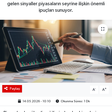
gelen sinyaller piyasaların seyrine ilişkin önemli
BIST 100 Isı Haritası
ipuçları sunuyor.
Coin Isı Haritası
Ekonomik Takvim
Kiripto Para Piyasası
Gizlilik Sözleşmesi
Hakkımızda
İletişim
Paylaş
-
+
A
A
14.05.2026 - 10:10
Okunma Süresi: 1 Dk