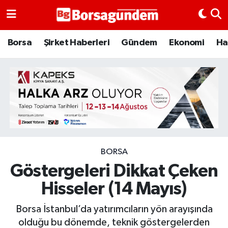
Borsa
Borsa
Şirket Haberleri
Gündem
Ekonomi
Ha
Ekonomi
Emtia
Galeri
Gündem
BORSA
Göstergeleri Dikkat Çeken
Bitcoin
Hisseler (14 Mayıs)
Şirket Haberleri
Borsa İstanbul’da yatırımcıların yön arayışında
Borsa Gundem
olduğu bu dönemde, teknik göstergelerden