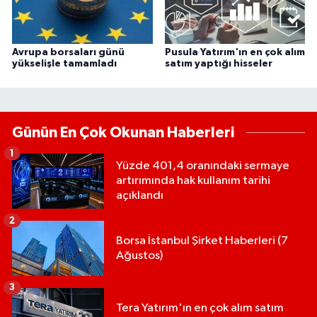
Avrupa borsaları günü
Pusula Yatırım'ın en çok alım
yükselişle tamamladı
satım yaptığı hisseler
Günün En Çok Okunan Haberleri
1
Yüzde 401,4 oranındaki sermaye
artırımında hak kullanım tarihi
açıklandı
2
Borsa İstanbul Şirket Haberleri (7
Ağustos)
3
Tera Yatırım'ın en çok alım satım