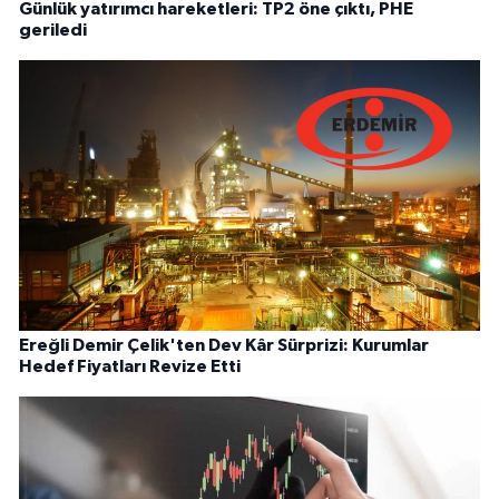
Günlük yatırımcı hareketleri: TP2 öne çıktı, PHE
geriledi
Ereğli Demir Çelik'ten Dev Kâr Sürprizi: Kurumlar
Hedef Fiyatları Revize Etti