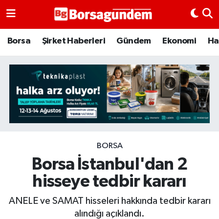
Borsa
Borsa
Şirket Haberleri
Gündem
Ekonomi
Ha
Ekonomi
Emtia
Galeri
Gündem
BORSA
Borsa İstanbul'dan 2
Bitcoin
hisseye tedbir kararı
Şirket Haberleri
ANELE ve SAMAT hisseleri hakkında tedbir kararı
Borsa Gundem
alındığı açıklandı.