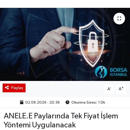
BIST 100 Isı Haritası
Coin Isı Haritası
Ekonomik Takvim
Kiripto Para Piyasası
Gizlilik Sözleşmesi
Hakkımızda
Paylaş
-
+
A
A
İletişim
02.06.2026 - 20:36
Okunma Süresi: 1 Dk
ANELE.E Paylarında Tek Fiyat İşlem
Yöntemi Uygulanacak