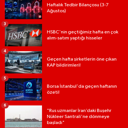
Haftalık Tedbir Bilançosu (3-7
Ağustos)
3
HSBC'nin geçtiğimiz hafta en çok
alım-satım yaptığı hisseler
4
Geçen hafta şirketlerin öne çıkan
KAP bildirimleri!
5
Borsa İstanbul'da geçen haftanın
özeti!
6
"Rus uzmanlar İran’daki Buşehr
Nükleer Santrali'ne dönmeye
başladı"