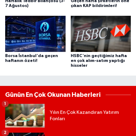
Haftalık Tedbir Bilançosu (3-
Geçen hafta şirketlerin öne
7 Ağustos)
çıkan KAP bildirimleri!
Borsa İstanbul'da geçen
HSBC'nin geçtiğimiz hafta
haftanın özeti!
en çok alım-satım yaptığı
hisseler
Günün En Çok Okunan Haberleri
1
Yılın En Çok Kazandıran Yatırım
Fonları
2