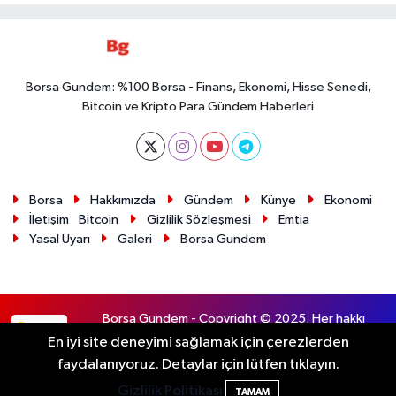
Borsa Gundem: %100 Borsa - Finans, Ekonomi, Hisse Senedi,
Bitcoin ve Kripto Para Gündem Haberleri
Borsa
Hakkımızda
Gündem
Künye
Ekonomi
İletişim
Bitcoin
Gizlilik Sözleşmesi
Emtia
Yasal Uyarı
Galeri
Borsa Gundem
Borsa Gundem - Copyright © 2025. Her hakkı
RSS
saklıdır.
En iyi site deneyimi sağlamak için çerezlerden
faydalanıyoruz. Detaylar için lütfen tıklayın.
Haber Yazılımı:
TE Bilişim
Gizlilik Politikası
TAMAM