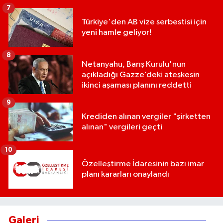
7
Türkiye'den AB vize serbestisi için
yeni hamle geliyor!
8
Netanyahu, Barış Kurulu'nun
açıkladığı Gazze’deki ateşkesin
ikinci aşaması planını reddetti
9
Krediden alınan vergiler "şirketten
alınan" vergileri geçti
10
Özelleştirme İdaresinin bazı imar
planı kararları onaylandı
Galeri