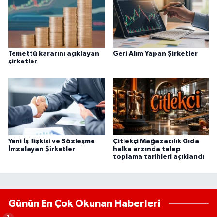
Temettü kararını açıklayan
Geri Alım Yapan Şirketler
şirketler
Yeni İş İlişkisi ve Sözleşme
Çitlekçi Mağazacılık Gıda
İmzalayan Şirketler
halka arzında talep
toplama tarihleri açıklandı
Günün En Çok Okunan Haberleri