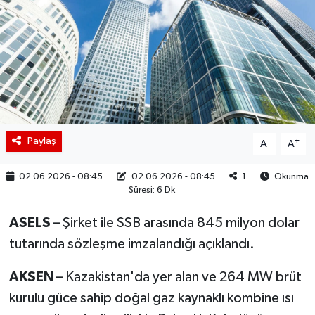
BIST 100 Isı Haritası
Coin Isı Haritası
Ekonomik Takvim
Kiripto Para Piyasası
Paylaş
-
+
A
A
Gizlilik Sözleşmesi
02.06.2026 - 08:45
02.06.2026 - 08:45
1
Okunma
Süresi: 6 Dk
Hakkımızda
ASELS
– Şirket ile SSB arasında 845 milyon dolar
İletişim
tutarında sözleşme imzalandığı açıklandı.
AKSEN
– Kazakistan'da yer alan ve 264 MW brüt
kurulu güce sahip doğal gaz kaynaklı kombine ısı