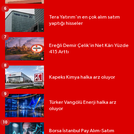
6
Tera Yatırım'ın en çok alım satım
yaptığı hisseler
7
Ereğli Demir Çelik’in Net Kârı Yüzde
415 Arttı
8
Kapeks Kimya halka arz oluyor
9
Türker Vangölü Enerji halka arz
oluyor
10
Borsa İstanbul Pay Alım-Satım