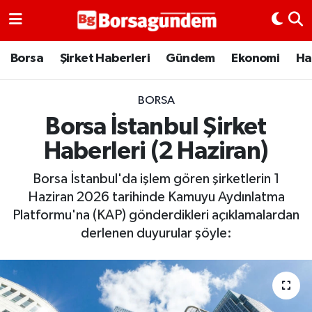
Borsa
Borsa
Şirket Haberleri
Gündem
Ekonomi
Ha
Ekonomi
BORSA
Borsa İstanbul Şirket
Emtia
Haberleri (2 Haziran)
Galeri
Borsa İstanbul'da işlem gören şirketlerin 1
Gündem
Haziran 2026 tarihinde Kamuyu Aydınlatma
Platformu'na (KAP) gönderdikleri açıklamalardan
Bitcoin
derlenen duyurular şöyle:
Şirket Haberleri
Borsa Gundem