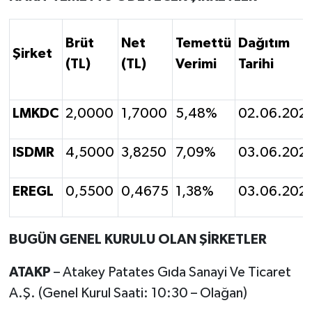
Brüt
Net
Temettü
Dağıtım
Şirket
(TL)
(TL)
Verimi
Tarihi
LMKDC
2,0000
1,7000
5,48%
02.06.202
ISDMR
4,5000
3,8250
7,09%
03.06.202
EREGL
0,5500
0,4675
1,38%
03.06.202
BUGÜN GENEL KURULU OLAN ŞİRKETLER
ATAKP
– Atakey Patates Gıda Sanayi Ve Ticaret
A.Ş. (Genel Kurul Saati: 10:30 – Olağan)