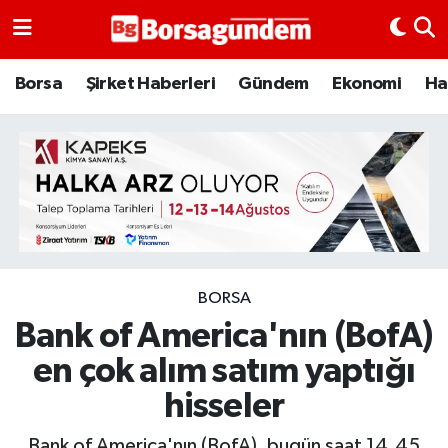
Borsa
Borsa
Şirket Haberleri
Gündem
Ekonomi
Ha
Ekonomi
Emtia
Galeri
Gündem
BORSA
Bank of America'nın (BofA)
Bitcoin
en çok alım satım yaptığı
Şirket Haberleri
hisseler
Borsa Gundem
Bank of America'nın (BofA), bugün saat 14.45