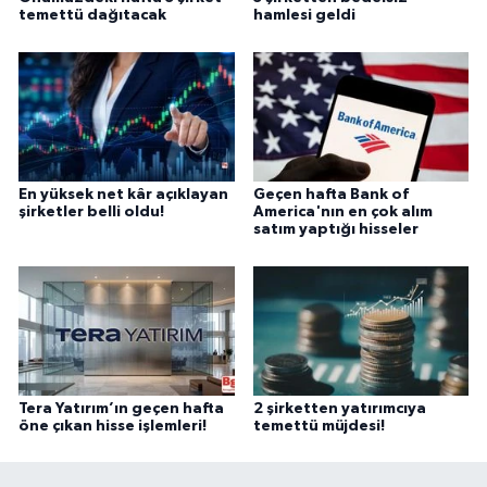
temettü dağıtacak
hamlesi geldi
En yüksek net kâr açıklayan
Geçen hafta Bank of
şirketler belli oldu!
America'nın en çok alım
satım yaptığı hisseler
Tera Yatırım’ın geçen hafta
2 şirketten yatırımcıya
öne çıkan hisse işlemleri!
temettü müjdesi!