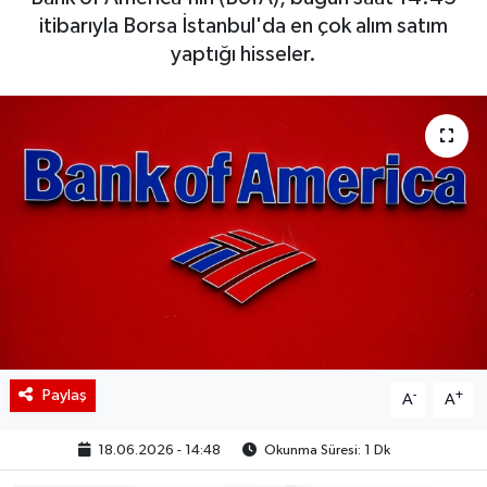
itibarıyla Borsa İstanbul'da en çok alım satım
BIST 100 Isı Haritası
yaptığı hisseler.
Coin Isı Haritası
Ekonomik Takvim
Kiripto Para Piyasası
Gizlilik Sözleşmesi
Hakkımızda
İletişim
Paylaş
-
+
A
A
18.06.2026 - 14:48
Okunma Süresi: 1 Dk