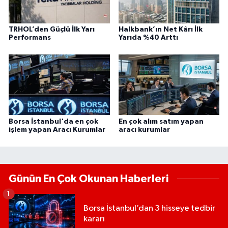
TRHOL’den Güçlü İlk Yarı
Halkbank’ın Net Kârı İlk
Performans
Yarıda %40 Arttı
Borsa İstanbul'da en çok
En çok alım satım yapan
işlem yapan Aracı Kurumlar
aracı kurumlar
Günün En Çok Okunan Haberleri
1
Borsa İstanbul’dan 3 hisseye tedbir
kararı