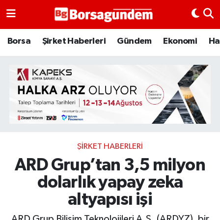
Borsa
Borsa
Şirket Haberleri
Gündem
Ekonomi
Ha
Ekonomi
Emtia
Galeri
Gündem
ŞIRKET HABERLERI
ARD Grup’tan 3,5 milyon
Bitcoin
dolarlık yapay zeka
Şirket Haberleri
altyapısı işi
Borsa Gundem
ARD Grup Bilişim Teknolojileri A.Ş. (ARDYZ), bir