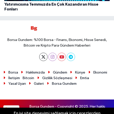
Yatırımcısına Temmuzda En Çok Kazandıran Hisse
Fonları
Borsa Gundem: %100 Borsa - Finans, Ekonomi, Hisse Senedi,
Bitcoin ve Kripto Para Gündem Haberleri
Borsa
Hakkımızda
Gündem
Künye
Ekonomi
İletişim
Bitcoin
Gizlilik Sözleşmesi
Emtia
Yasal Uyarı
Galeri
Borsa Gundem
Borsa Gundem - Copyright © 2025. Her hakkı
RSS
saklıdır.
En iyi site deneyimi sağlamak için çerezlerden