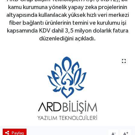
kamu kurumuna yönelik yapay zeka projelerinin
BIST 100 Isı Haritası
altyapısında kullanılacak yüksek hızlı veri merkezi
fiber bağlantı ürünlerinin temini ve kurulumu işi
Coin Isı Haritası
kapsamında KDV dahil 3,5 milyon dolarlık fatura
düzenlediğini açıkladı.
Ekonomik Takvim
Kiripto Para Piyasası
Gizlilik Sözleşmesi
Hakkımızda
İletişim
Paylaş
-
+
A
A