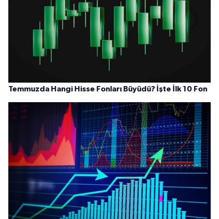
Temmuzda Hangi Hisse Fonları Büyüdü? İşte İlk 10 Fon